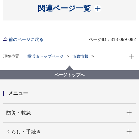
開く
関連ページ一覧
前のページに戻る
ページID：318-059-082
現在位
現在位置
横浜市トップページ
市政情報
広報・広聴・報道
記者発表
旭区
記者発表 2025年度
第５期「きらっとあさひプラン」（旭区地域福祉保健
ページトップへ
計画）素案への区民意見を募集します！
メニュー
開く
防災・救急
開く
くらし・手続き