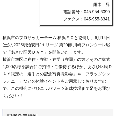
露木 昇
電話番号：045-954-6090
ファクス：045-955-3341
横浜市のプロサッカーチーム 横浜ＦＣと協働し、6月14日
(土)の2025明治安田J１リーグ 第20節 川崎フロンターレ戦
で「あさひ区民ＤＡＹ」を開催いたします。
横浜市旭区に在住・在勤・在学（在園）の方とそのご家族
1,000名様を試合にご招待・ご優待するほか、あさひ区民Ｄ
ＡＹ限定の「選手との記念写真撮影会」や「フラッグシン
フォニー」などの体験イベントもご用意しておりますの
で、この機会にぜひニッパツ三ツ沢球技場まで足をお運び
ください！