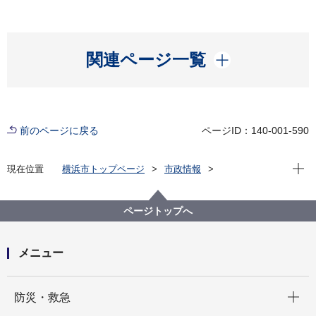
開く
関連ページ一覧
前のページに戻る
ページID：140-001-590
現在位
現在位置
横浜市トップページ
市政情報
広報・広聴・報道
記者発表
旭区
記者発表 2025年度
横浜FCを応援しよう！限定イベントも盛りだくさん！
ページトップへ
『あさひ区民DAY』を開催します！ ～旭区在住・在
勤・在学（在園）の1,000名様をご招待・ご優待～
メニュー
開く
防災・救急