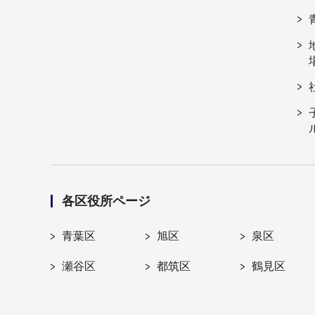
各区役所ページ
青葉区
旭区
泉区
瀬谷区
都筑区
鶴見区