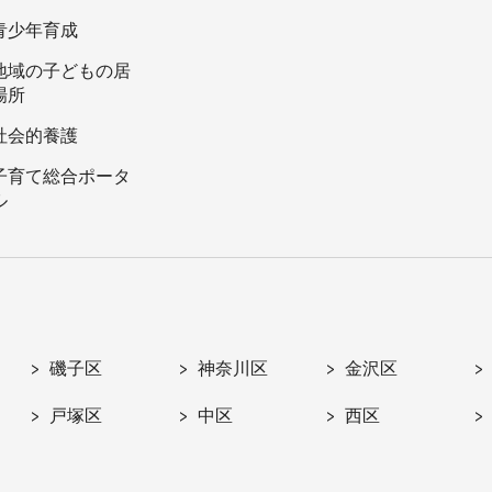
青少年育成
地域の子どもの居
場所
社会的養護
子育て総合ポータ
ル
磯子区
神奈川区
金沢区
戸塚区
中区
西区