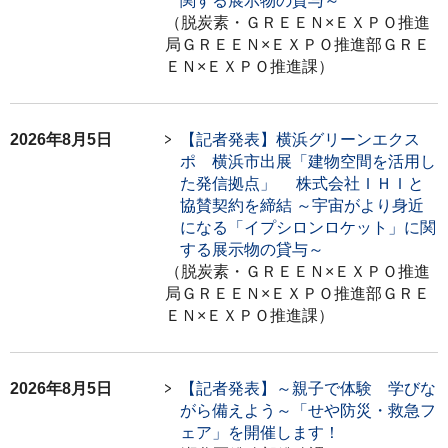
関する展示物の貸与～
（脱炭素・ＧＲＥＥＮ×ＥＸＰＯ推進
局ＧＲＥＥＮ×ＥＸＰＯ推進部ＧＲＥ
ＥＮ×ＥＸＰＯ推進課）
2026年8月5日
【記者発表】横浜グリーンエクス
ポ 横浜市出展「建物空間を活用し
た発信拠点」 株式会社ＩＨＩと
協賛契約を締結 ～宇宙がより身近
になる「イプシロンロケット」に関
する展示物の貸与～
（脱炭素・ＧＲＥＥＮ×ＥＸＰＯ推進
局ＧＲＥＥＮ×ＥＸＰＯ推進部ＧＲＥ
ＥＮ×ＥＸＰＯ推進課）
2026年8月5日
【記者発表】～親子で体験 学びな
がら備えよう～「せや防災・救急フ
ェア」を開催します！