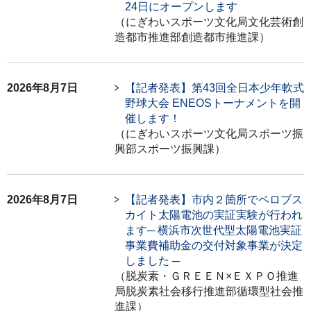
24日にオープンします
（にぎわいスポーツ文化局文化芸術創
造都市推進部創造都市推進課）
2026年8月7日
【記者発表】第43回全日本少年軟式
野球大会 ENEOSトーナメントを開
催します！
（にぎわいスポーツ文化局スポーツ振
興部スポーツ振興課）
2026年8月7日
【記者発表】市内２箇所でペロブス
カイト太陽電池の実証実験が行われ
ます─ 横浜市次世代型太陽電池実証
事業費補助金の交付対象事業が決定
しました ─
（脱炭素・ＧＲＥＥＮ×ＥＸＰＯ推進
局脱炭素社会移行推進部循環型社会推
進課）