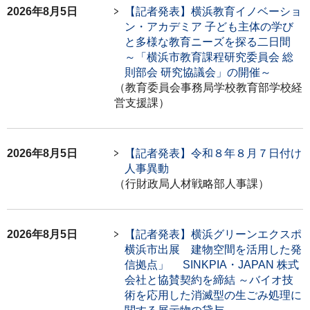
2026年8月5日
【記者発表】横浜教育イノベーショ
ン・アカデミア 子ども主体の学び
と多様な教育ニーズを探る二日間
～「横浜市教育課程研究委員会 総
則部会 研究協議会」の開催～
（教育委員会事務局学校教育部学校経
営支援課）
2026年8月5日
【記者発表】令和８年８月７日付け
人事異動
（行財政局人材戦略部人事課）
2026年8月5日
【記者発表】横浜グリーンエクスポ
横浜市出展 建物空間を活用した発
信拠点」 SINKPIA・JAPAN 株式
会社と協賛契約を締結 ～バイオ技
術を応用した消滅型の生ごみ処理に