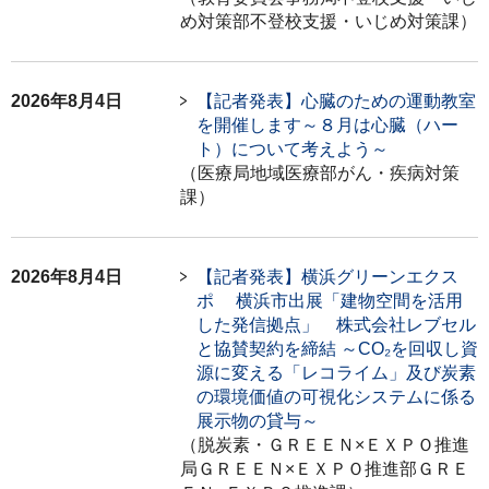
め対策部不登校支援・いじめ対策課）
2026年8月4日
【記者発表】心臓のための運動教室
を開催します～８月は心臓（ハー
ト）について考えよう～
（医療局地域医療部がん・疾病対策
課）
2026年8月4日
【記者発表】横浜グリーンエクス
ポ 横浜市出展「建物空間を活用
した発信拠点」 株式会社レブセル
と協賛契約を締結 ～CO₂を回収し資
源に変える「レコライム」及び炭素
の環境価値の可視化システムに係る
展示物の貸与～
（脱炭素・ＧＲＥＥＮ×ＥＸＰＯ推進
局ＧＲＥＥＮ×ＥＸＰＯ推進部ＧＲＥ