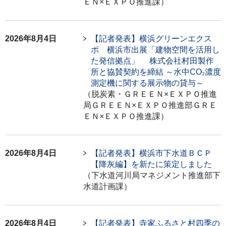
ＥＮ×ＥＸＰＯ推進課）
2026年8月4日
【記者発表】横浜グリーンエクス
ポ 横浜市出展「建物空間を活用し
た発信拠点」 株式会社村田製作
所と協賛契約を締結 ～水中CO₂濃度
測定機に関する展示物の貸与～
（脱炭素・ＧＲＥＥＮ×ＥＸＰＯ推進
局ＧＲＥＥＮ×ＥＸＰＯ推進部ＧＲＥ
ＥＮ×ＥＸＰＯ推進課）
2026年8月4日
【記者発表】横浜市下水道ＢＣＰ
【降灰編】を新たに策定しました
（下水道河川局マネジメント推進部下
水道計画課）
2026年8月4日
【記者発表】寺家ふるさと村四季の