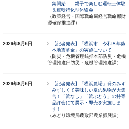
集開始！ 親子で楽しむ運転士体験
＆運転特化型体験会
（政策経営・国際戦略局経営戦略部財
源確保推進課）
2026年8月6日
【記者発表】「横浜市 令和８年熊
本地震募金」の実施について
（防災・危機管理統括本部防災・危機
管理推進部防災・危機管理推進課）
2026年8月6日
【記者発表】「横浜農場」発のみず
みずしくて美味しい夏の果物が大集
合！「浜なし」「浜ぶどう」の持寄
品評会にて展示・即売を実施しま
す！
（みどり環境局農政部農業振興課）