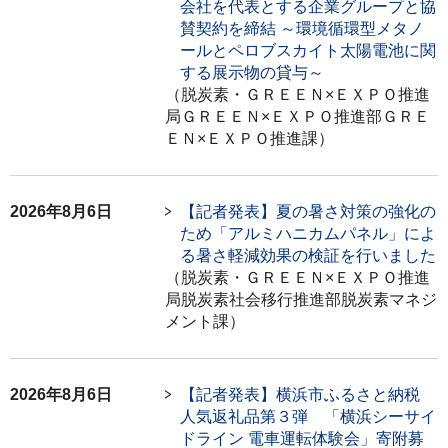
会社を代表とする企業グループと協
賛契約を締結 ～環境循環型メタノ
ールとペロブスカイト太陽電池に関
する展示物の貸与～
（脱炭素・ＧＲＥＥＮ×ＥＸＰＯ推進
局ＧＲＥＥＮ×ＥＸＰＯ推進部ＧＲＥ
ＥＮ×ＥＸＰＯ推進課）
2026年8月6日
【記者発表】夏の暑さ対策の強化の
ため「アルミハニカムパネル」によ
る暑さ軽減効果の検証を行いました
（脱炭素・ＧＲＥＥＮ×ＥＸＰＯ推進
局脱炭素社会移行推進部脱炭素マネジ
メント課）
2026年8月6日
【記者発表】横浜市ふるさと納税
人気返礼品第３弾 「横浜シーサイ
ドライン 電車運転体験会」寄附募