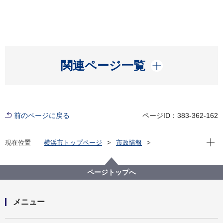
開く
関連ページ一覧
前のページに戻る
ページID：383-362-162
現在位
現在位置
横浜市トップページ
市政情報
広報・広聴・報道
記者発表
ページトップへ
メニュー