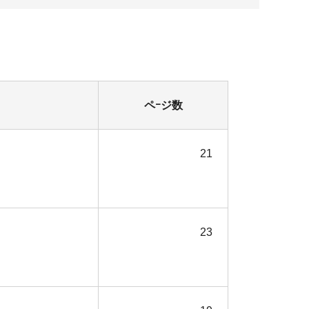
ペｰジ数
21
23