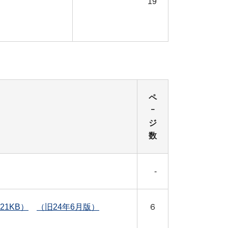
19
ペ
ｰ
ジ
数
-
1KB）
（旧24年6月版）
６