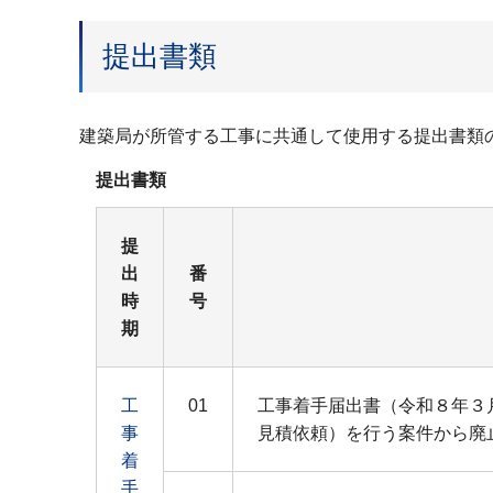
提出書類
建築局が所管する工事に共通して使用する提出書類の様
提出書類
提
出
番
時
号
期
工
01
工事着手届出書（令和８年３
事
見積依頼）を行う案件から廃
着
手