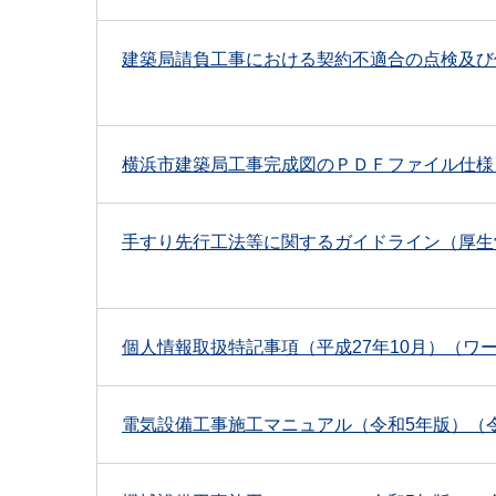
建築局請負工事における契約不適合の点検及び修補
横浜市建築局工事完成図のＰＤＦファイル仕様（平
手すり先行工法等に関するガイドライン（厚生労働
個人情報取扱特記事項（平成27年10月）（ワー
電気設備工事施工マニュアル（令和5年版）（令