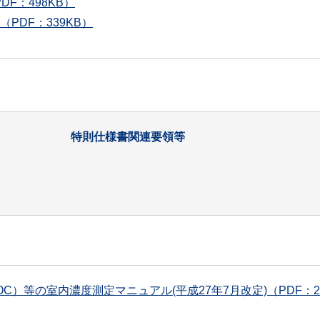
F：498KB）
PDF：339KB）
特則仕様書関連要領等
）等の室内濃度測定マニュアル(平成27年7月改定)（PDF：22