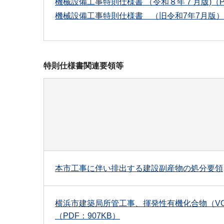
機械設備工事特則仕様書 （令和８年７月版)（PD
機械設備工事特則仕様書 （旧令和7年7月版）（
特則仕様書関連要領等
本市工事に伴い排出する建設副産物の処分要領
横浜市建築局所管工事、揮発性有機化合物（VOC
（PDF：907KB）