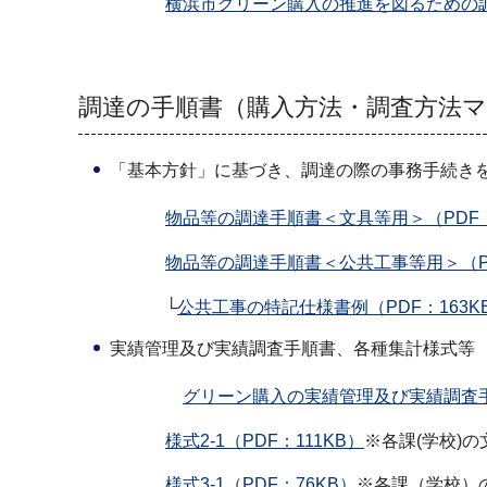
横浜市グリーン購入の推進を図るための調
調達の手順書（購入方法・調査方法
「基本方針」に基づき、調達の際の事務手続き
物品等の調達手順書＜文具等用＞（PDF：
物品等の調達手順書＜公共工事等用＞（PD
└
公共工事の特記仕様書例（PDF：163K
実績管理及び実績調査手順書、各種集計様式等
グリーン購入の実績管理及び実績調査手順
様式2-1（PDF：111KB）
※各課(学校)
様式3-1（PDF：76KB）
※各課（学校）