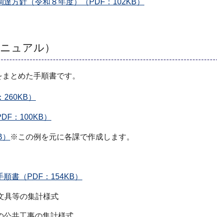
達方針（令和８年度）（PDF：102KB）
マニュアル）
をまとめた手順書です。
260KB）
F：100KB）
B）
※この例を元に各課で作成します。
書（PDF：154KB）
の文具等の集計様式
の公共工事の集計様式