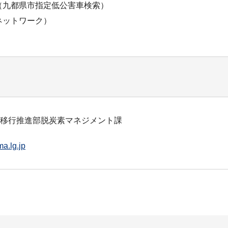
（九都県市指定低公害車検索）
ネットワーク）
会移行推進部脱炭素マネジメント課
a.lg.jp