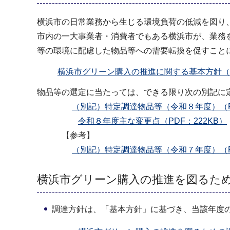
横浜市の日常業務から生じる環境負荷の低減を図り
市内の一大事業者・消費者でもある横浜市が、業務
等の環境に配慮した物品等への需要転換を促すこと
横浜市グリーン購入の推進に関する基本方針（P
物品等の選定に当たっては、できる限り次の別記に
（別記）特定調達物品等（令和８年度）（PDF
令和８年度主な変更点（PDF：222KB）
【参考】
（別記）特定調達物品等（令和７年度）（PDF
横浜市グリーン購入の推進を図るた
調達方針は、「基本方針」に基づき、当該年度