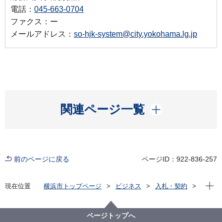
電話：
045-663-0704
ファクス：ー
メールアドレス：
so-hjk-system@city.yokohama.lg.jp
開く
関連ページ一覧
前のページに戻る
ページID：922-836-257
現在位
現在位置
横浜市トップページ
ビジネス
入札・契約
プロポーザル等の発注情報
2024年度
委託
総務局
【入札結果掲載】【公募型指名競争入札】会計年度任
ページトップへ
用職員向け勤務実績管理システムの導入に向けた調査