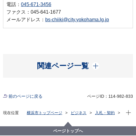
電話：
045-671-3456
ファクス：045-641-1677
メールアドレス：
bs-chiiki@city.yokohama.lg.jp
開く
関連ページ一覧
前のページに戻る
ページID：114-982-833
現在位
現在位置
横浜市トップページ
ビジネス
入札・契約
プロポーザル等の発注情報
2024年度
委託
総務局
【申込を締め切りました】【公募型指名競争入札】防
ページトップへ
災倉庫設置の設置業務委託（その３）