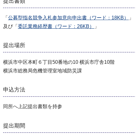
提出書類
「
公募型指名競争入札参加意向申出書（ワード：18KB）
」
及び「
委託業務経歴書（ワード：26KB）
」
提出場所
横浜市中区本町６丁目50番地の10 横浜市庁舎10階
横浜市総務局危機管理室地域防災課
申込方法
同所へ上記提出書類を持参
提出期間