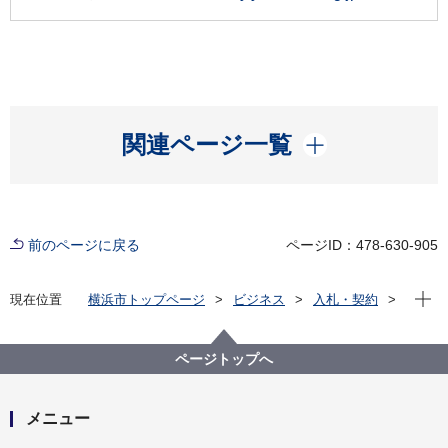
開く
関連ページ一覧
前のページに戻る
ページID：478-630-905
現在位
現在位置
横浜市トップページ
ビジネス
入札・契約
プロポーザル等の発注情報
2024年度
委託
総務局
広域避難場所大型標識等撤去作業委託（青葉区）に関
ページトップへ
する業務委託
メニュー