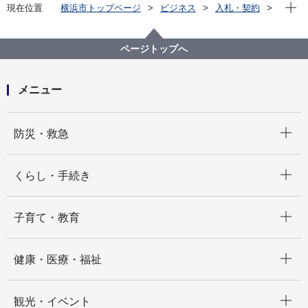
現在位
現在位置
横浜市トップページ
ビジネス
入札・契約
プロポーザル等の発注情報
2024年度
委託
総務局
【契約結果】【公募型プロポーザル】経費適正化によ
ページトップへ
るコスト削減支援業務委託
メニュー
開く
防災・救急
開く
くらし・手続き
開く
子育て・教育
開く
健康・医療・福祉
開く
観光・イベント