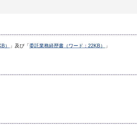
KB）
」及び「
委託業務経歴書（ワード：22KB）
」