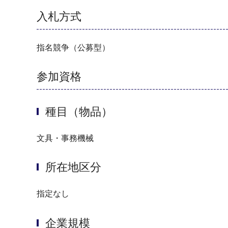
入札方式
指名競争（公募型）
参加資格
種目（物品）
文具・事務機械
所在地区分
指定なし
企業規模