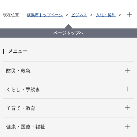
現在位
現在位置
横浜市トップページ
ビジネス
入札・契約
プロポーザル等の発注情報
2024年度
物品
医療局病院経営本部
【入札結果公表】医療機器管理システム（端末および
ページトップへ
ライセンス追加）の購入
メニュー
開く
防災・救急
開く
くらし・手続き
開く
子育て・教育
開く
健康・医療・福祉