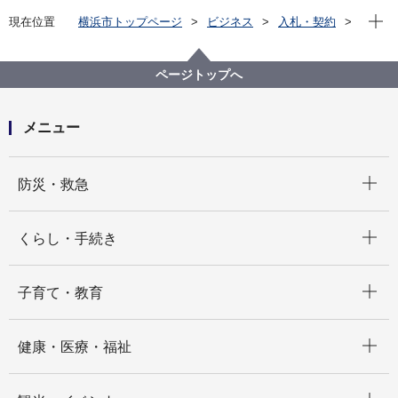
現在位
現在位置
横浜市トップページ
ビジネス
入札・契約
プロポーザル等の発注情報
2024年度
物品
医療局病院経営本部
検査試薬の購入
ページトップへ
メニュー
開く
防災・救急
開く
くらし・手続き
開く
子育て・教育
開く
健康・医療・福祉
開く