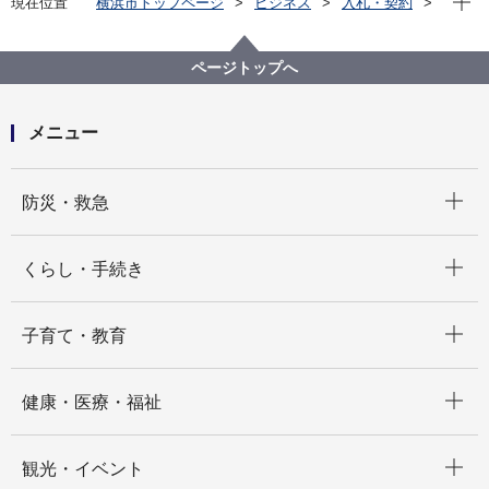
現在位置
横浜市トップページ
ビジネス
入札・契約
プロポーザル等の発注情報
2024年度
物品
医療局病院経営本部
【入札結果公表】除細動器一式の購入
ページトップへ
メニュー
開く
防災・救急
開く
くらし・手続き
開く
子育て・教育
開く
健康・医療・福祉
開く
観光・イベント