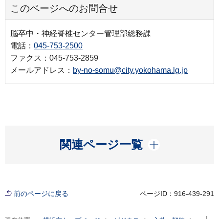
このページへのお問合せ
脳卒中・神経脊椎センター管理部総務課
電話：
045-753-2500
ファクス：045-753-2859
メールアドレス：
by-no-somu@city.yokohama.lg.jp
開く
関連ページ一覧
前のページに戻る
ページID：916-439-291
現在位