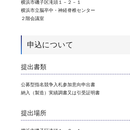
横浜市磯子区滝頭１－２－１
横浜市立脳卒中・神経脊椎センター
２階会議室
申込について
提出書類
公募型指名競争入札参加意向申出書
納入（製造）実績調書又は引受証明書
提出場所