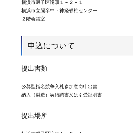
横浜市磯子区滝頭１－２－１
横浜市立脳卒中・神経脊椎センター
２階会議室
申込について
提出書類
公募型指名競争入札参加意向申出書
納入（製造）実績調書又は引受証明書
提出場所