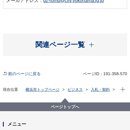
メールアドレス：
gz-romu@city.yokohama.lg.jp
開く
関連ページ一覧
前のページに戻る
ページID：191-358-570
現在位
現在位置
横浜市トップページ
ビジネス
入札・契約
プロポーザル等の発注情報
2022年度
委託
総務局
【契約結果公表】【公募型プロポーザル】新たな人事
ページトップへ
給与関連システム（人的資源マネジメント領域）構
築・運用保守業務委託
メニュー