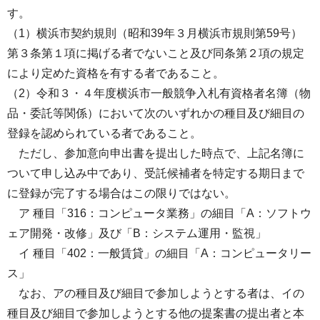
す。
（1）横浜市契約規則（昭和39年３月横浜市規則第59号）
第３条第１項に掲げる者でないこと及び同条第２項の規定
により定めた資格を有する者であること。
（2）令和３・４年度横浜市一般競争入札有資格者名簿（物
品・委託等関係）において次のいずれかの種目及び細目の
登録を認められている者であること。
ただし、参加意向申出書を提出した時点で、上記名簿に
ついて申し込み中であり、受託候補者を特定する期日まで
に登録が完了する場合はこの限りではない。
ア 種目「316：コンピュータ業務」の細目「A：ソフトウ
ェア開発・改修」及び「B：システム運用・監視」
イ 種目「402：一般賃貸」の細目「A：コンピュータリー
ス」
なお、アの種目及び細目で参加しようとする者は、イの
種目及び細目で参加しようとする他の提案書の提出者と本