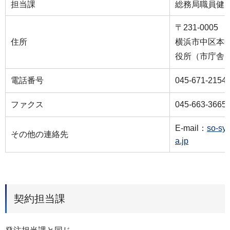
担当課
総務局職員健
〒231-0005
住所
横浜市中区本町
役所（市庁舎）
電話番号
045-671-2154
ファクス
045-663-3665
E-mail：
so-sy
その他の連絡先
a.jp
契約担当課