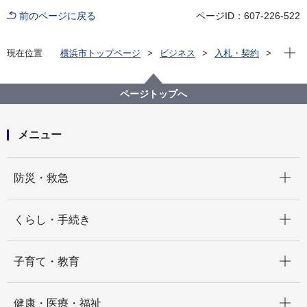
前のページに戻る
ページID：607-226-522
現在位
現在位置
横浜市トップページ
ビジネス
入札・契約
プロポーザル等の発注情報
2022年度
委託
総務局
【⼊札結果掲載】【公募型指名競争入札】令和4年度横
ページトップへ
浜市職員ストレスチェック業務委託
メニュー
開く
防災・救急
開く
くらし・手続き
開く
子育て・教育
開く
健康・医療・福祉