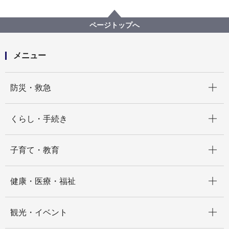
プロポーザル等の発注情報
2022年度
委託
総務局
【入札結果公表】LGWAN接続用仮想デスクトップ構築
ページトップへ
業務委託
メニュー
開く
防災・救急
開く
くらし・手続き
開く
子育て・教育
開く
健康・医療・福祉
開く
観光・イベント