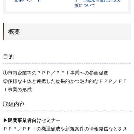
援について
概要
目的
①市内企業等のＰＰＰ／ＰＦＩ事業への参画促進
②多様な主体と連携した効果的かつ魅力的なＰＰＰ／ＰＦ
Ｉ事業の形成
取組内容
▶民間事業者向けセミナー
ＰＰＰ／ＰＦＩの機運醸成や新規案件の情報発信などをき