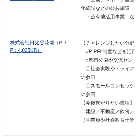
化施設などの公共施設
・公有地活用事業 な
株式会社日比谷花壇（PD
【チャレンジしたい分野
F：4,035KB）
○P-PFI 制度などを活
○都市公園や交流センタ
〇社会実験やトライア
の参画
〇スモールコンセッショ
の参画
【今後繋がりたい業種】
建設／不動産／飲食／サ
（学芸員や社会教育士等