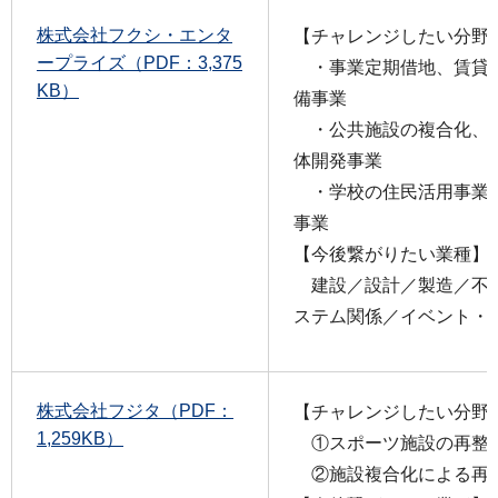
株式会社フクシ・エンタ
【チャレンジしたい分野
ープライズ（PDF：3,375
・事業定期借地、賃貸
KB）
備事業
・公共施設の複合化、
体開発事業
・学校の住民活用事業
事業
【今後繋がりたい業種】
建設／設計／製造／不
ステム関係／イベント・
株式会社フジタ（PDF：
【チャレンジしたい分野
1,259KB）
①スポーツ施設の再整
②施設複合化による再