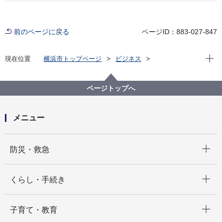
前のページに戻る
ページID：883-027-847
現在位
現在位置
横浜市トップページ
ビジネス
分野別メニュー
子育て
認可保育所等の整備
令和８年度横浜市保育士環境改善事業補助金について
ページトップへ
メニュー
開く
防災・救急
開く
くらし・手続き
開く
子育て・教育