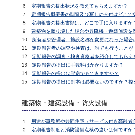
６
定期報告の提出状況を教えてもらえますか？
７
定期報告概要書の閲覧及び写しの交付はどこで
８
定期報告の提出書類は、どこで手に入りますか
９
建築物を取り壊した場合や昇降機・遊戯施設を
10
所有者や管理者、施設名称が変更になった場合
11
定期報告者の調査や検査は、誰でも行うことが
12
定期報告の調査・検査資格者を紹介してもらえ
13
定期報告の提出に手数料はかかりますか？
14
定期報告の提出は郵送でもできますか？
15
定期報告の提出に副本は必要ないのですか？控
建築物・建築設備・防火設備
１
用途が事務所や共同住宅（サービス付き高齢者
２
定期報告制度と消防設備点検の違いは何ですか