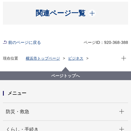
開く
関連ページ一覧
前のページに戻る
ページID：920-368-388
現在位
現在位置
横浜市トップページ
ビジネス
分野別メニュー
建築・都市計画
建築関連手続・法令・許認可
定期報告制度
定期報告制度について
ページトップへ
２ 定期報告制度とは（リーフレット等）
メニュー
開く
防災・救急
開く
くらし・手続き