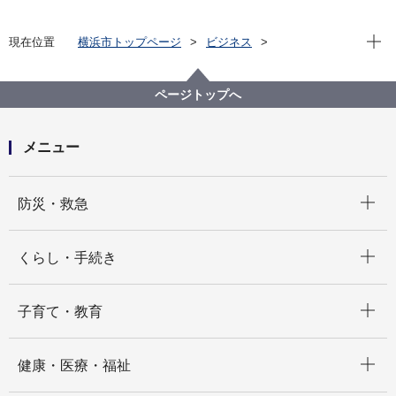
現在位
現在位置
横浜市トップページ
ビジネス
分野別メニュー
建築・都市計画
住まいや建物の防災と補助制度
崖地の防災対策
郵送対応について
ページトップへ
メニュー
開く
防災・救急
開く
くらし・手続き
開く
子育て・教育
開く
健康・医療・福祉