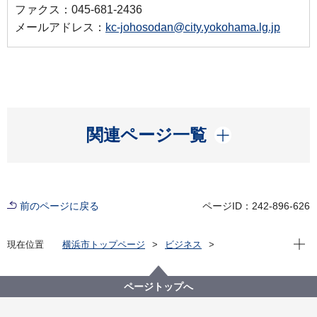
ファクス：045-681-2436
メールアドレス：
kc-johosodan@city.yokohama.lg.jp
開く
関連ページ一覧
前のページに戻る
ページID：242-896-626
現在位
現在位置
横浜市トップページ
ビジネス
分野別メニュー
建築・都市計画
窓口案内・一般相談・各種証明・閲覧
建築・開発に関する各種証明・閲覧
ページトップへ
建築・開発に関する証明・閲覧について