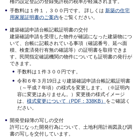
権の設定登記の登録免許税の税率が軽減されます。
手数料は１件１，３００円です。 詳しくは
新築の住宅
用家屋証明書のご案内
をご覧ください。
建築確認申請台帳記載証明書の交付
建築確認申請を受理した物件が確認になった建築物につ
いて、台帳に記載されている事項（確認番号、延べ面
積、検査済発行有無の確認等）の証明書を取得できま
す。民間指定確認機関の物件についても証明書の発行が
できます。
手数料は１件３００円です。
令和６年３月19日より建築確認申請台帳記載証明書
（～平成７年頃）の様式を変更します。（※証明内
容に変更はありません。）変更後の様式イメージ
は、
様式変更について（PDF：338KB）
をご確認く
ださい。
開発登録簿の写しの交付
許可になった開発行為について、土地利用計画図及び調
書の写しを交付しています。