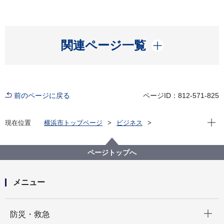
開く
関連ページ一覧
前のページに戻る
ページID：812-571-825
現在位
現在位置
横浜市トップページ
ビジネス
分野別メニュー
ごみ・リサイクル
事業系一般廃棄物
3R活動優良事業所
ページトップへ
メニュー
開く
防災・救急