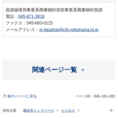
資源循環局事業系廃棄物対策部事業系廃棄物対策課
電話：
045-671-3818
ファクス：045-663-0125
メールアドレス：
sj-ippaihai@city.yokohama.lg.jp
開く
関連ページ一覧
前のページに戻る
ページID：945-161-282
現在位
現在位置
横浜市トップページ
ビジネス
分野別メニュー
ごみ・リサイクル