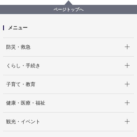
事業系一般廃棄物
3R活動優良事業所
分別優良（三つ星）事業所 （平成17～22年度）
ページトップへ
メニュー
開く
防災・救急
開く
くらし・手続き
開く
子育て・教育
開く
健康・医療・福祉
開く
観光・イベント
開く