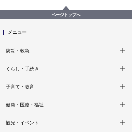
分野別メニュー
ごみ・リサイクル
事業系一般廃棄物
3R活動優良事業所
平成26年度３Ｒ活動優良事業所を認定しました。
ページトップへ
メニュー
開く
防災・救急
開く
くらし・手続き
開く
子育て・教育
開く
健康・医療・福祉
開く
観光・イベント