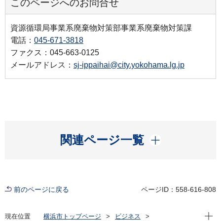
このページへのお問合せ
資源循環局事業系廃棄物対策部事業系廃棄物対策課
電話：
045-671-3818
ファクス：045-663-0125
メールアドレス：
sj-ippaihai@city.yokohama.lg.jp
開く
関連ページ一覧
前のページに戻る
ページID：558-616-808
現在位
現在位置
横浜市トップページ
ビジネス