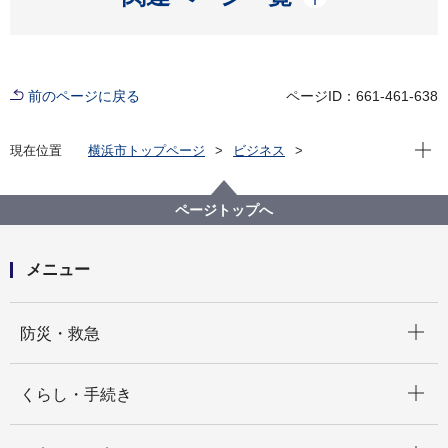
前のページに戻る
ページID：661-461-638
現在位
現在位置
横浜市トップページ
ビジネス
分野別メニュー
ごみ・リサイクル
事業系一般廃棄物
事業者に対する指導
ページトップへ
メニュー
開く
防災・救急
開く
くらし・手続き
開く