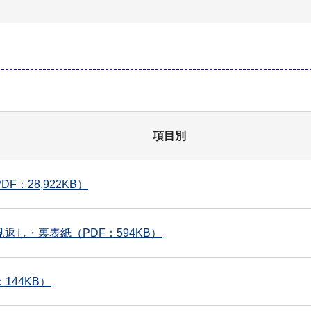
項目別
F：28,922KB）
返し・裏表紙（PDF：594KB）
144KB）