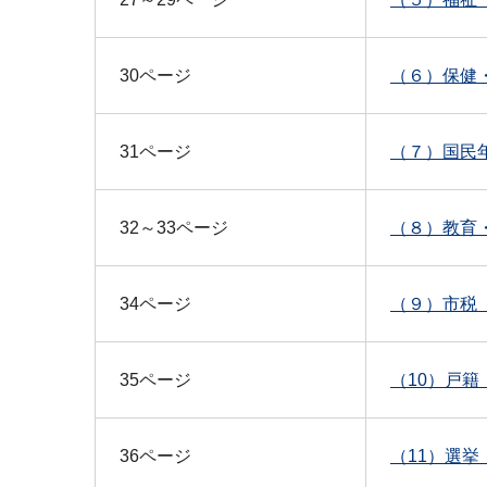
30ページ
（６）保健・
31ページ
（７）国民年
32～33ページ
（８）教育・
34ページ
（９）市税（P
35ページ
（10）戸籍・
36ページ
（11）選挙（