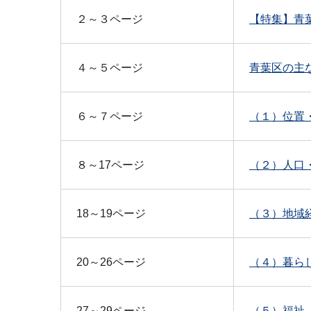
２～３ページ
【特集】青葉
４～５ページ
青葉区の主な
６～７ページ
（１）位置・
８～17ページ
（２）人口・
18～19ページ
（３）地域経
20～26ページ
（４）暮らし
27～29ページ
（５）福祉（P