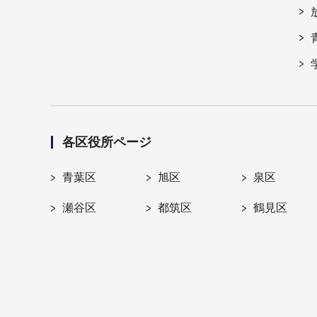
各区役所ページ
青葉区
旭区
泉区
瀬谷区
都筑区
鶴見区