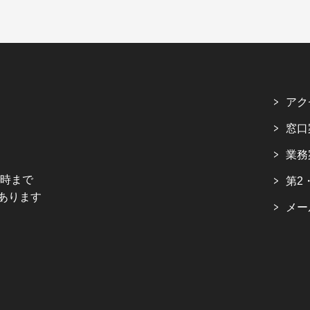
アク
窓口
業務
5時まで
第2
あります
メー