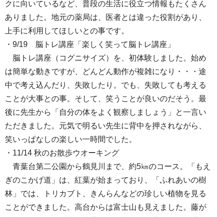
クに向いているなど、普段の生活に役立つ情報もたくさん
ありました。地元の薬局は、医者とは違った役割があり、
上手に利用してほしいとの事です。
・9/19 脳トレ講座「楽しく笑って脳トレ講座」
脳トレ講座（コグニサイズ）を、初体験しました。始め
は簡単な動きですが、どんどん動作が複雑になり・・・途
中で考え込んだり、失敗したり。でも、失敗しても考える
ことが大事との事。そして、笑うことが良いのだそう。最
後に先生から「自分の体をよく観察しましょう」と一言い
ただきました。元気で明るい先生に背中を押されながら、
笑いっぱなしの楽しい一時間でした。
・11/14 秋のお散歩ウオーキング
青葉台第二公園から鶴見川まで、約5㎞のコース。「もえ
ぎのこかげ道」は、紅葉が始まっており、「ふれあいの樹
林」では、トリカブト、きんらんなどの珍しい植物を見る
ことができました。高台からは富士山も見えました。藤が