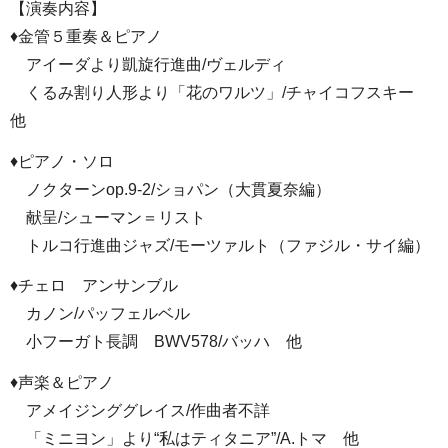
【演奏内容】
♦金管５重奏＆ピアノ
アイーダより凱旋行進曲/ヴェルディ
くるみ割り人形より「花のワルツ」/チャイコフスキー
他
♦ピアノ・ソロ
ノクターンop.9-2/ショパン（大貫夏奈編）
献呈/シューマン＝リスト
トルコ行進曲ジャズ/モーツァルト（ファジル・サイ編）
♦チェロ アンサンブル
カノン/パッフェルベル
小フーガト長調 BWV578/バッハ 他
♦声楽＆ピアノ
アメイジンググレイス/作曲者不詳
「ミニヨン」より“私はティタニア”/A.トマ 他