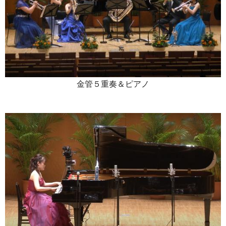
金管５重奏＆ピアノ