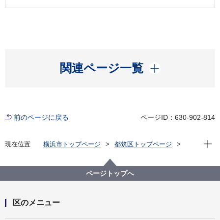
開く
関連ページ一覧
前のページに戻る
ページID：630-902-814
現在位
現在位置
横浜市トップページ
都筑区トップページ
区の紹介
区長の部屋
こんにちは、区長です！ バックナンバー年度別（旧
フォトニュースつづき）
ページトップへ
2021年度
都筑の夏の風物詩、「星空のコンサート」がオンライ
ンで開催されます！
区のメニュー