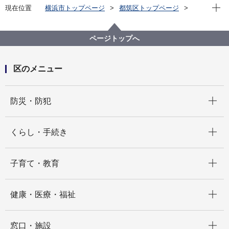
現在位
現在位置
横浜市トップページ
都筑区トップページ
区の紹介
区長の部屋
こんにちは、区長です！ バックナンバー年度別（旧
フォトニュースつづき）
ページトップへ
2021年度
ボツワナ大使及び大使夫人が茅ケ崎小学校を訪問しま
した！
区のメニュー
開く
防災・防犯
開く
くらし・手続き
開く
子育て・教育
開く
健康・医療・福祉
開く
窓口・施設