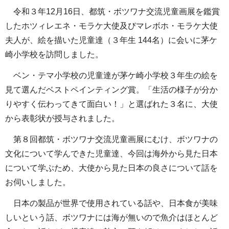
令和３年12月16日、都筑・ボツワナ交流児童画展を鑑賞
したホツィレエネ・モラケ大使及びマレボホ・モラケ大使
夫人が、絵を描いた児童達（３年生 144名）に会いに茅ケ
崎小学校を訪問しました。
ベン・テマ小学校の児童達が茅ケ崎小学校３年生の絵を
見て選んだベストペインティング賞。「生活の様子が分か
りやすく伝わってきて面白い！」と選ばれた３名に、大使
から表彰状が授与されました。
第８回都筑・ボツワナ交流児童画展にむけ、ボツワナの
文化について学んできた児童達、今回は海外から見た日本
について学ぶため、大使から見た日本の良さについて話を
お伺いしました。
日本の製品が世界で使用されている話や、日本食が美味
しいという話、ボツワナには海が無いので魚介はほとんど