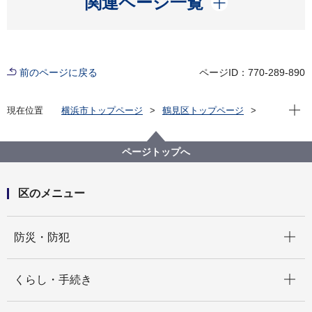
関連ページ一覧
前のページに戻る
ページID：770-289-890
現在位
現在位置
横浜市トップページ
鶴見区トップページ
くらし・手続き
戸籍・税・保険
戸籍・住民票・印鑑登録・マイナンバーカード
印鑑登録
ページトップへ
印鑑登録（代理人 廃止 文書照会方式）
区のメニュー
開く
防災・防犯
開く
くらし・手続き
開く