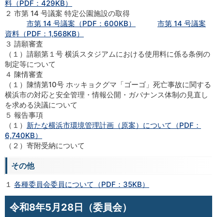
料（PDF：429KB）
２ 市第 14 号議案 特定公園施設の取得
市第 14 号議案（PDF：600KB）
市第 14 号議案
資料（PDF：1,568KB）
３ 請願審査
（１）請願第１号 横浜スタジアムにおける使用料に係る条例の
制定等について
４ 陳情審査
（１）陳情第10号 ホッキョクグマ「ゴーゴ」死亡事故に関する
横浜市の対応と安全管理・情報公開・ガバナンス体制の見直し
を求める決議について
５ 報告事項
（１）
新たな横浜市環境管理計画（原案）について（PDF：
6,740KB）
（２）寄附受納について
その他
１
各種委員会委員について（PDF：35KB）
令和8年5月28日（委員会）