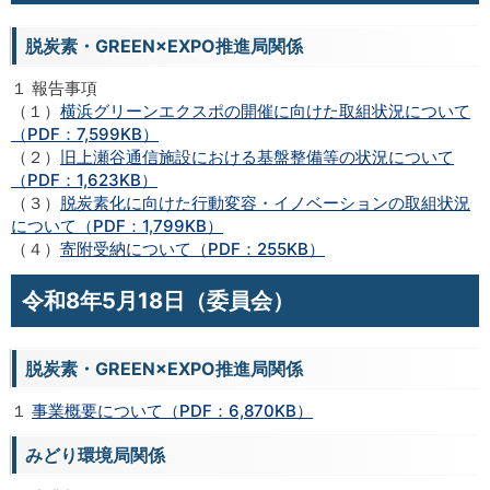
脱炭素・GREEN×EXPO推進局関係
１ 報告事項
（１）
横浜グリーンエクスポの開催に向けた取組状況について
（PDF：7,599KB）
（２）
旧上瀬谷通信施設における基盤整備等の状況について
（PDF：1,623KB）
（３）
脱炭素化に向けた行動変容・イノベーションの取組状況
について（PDF：1,799KB）
（４）
寄附受納について（PDF：255KB）
令和8年5月18日（委員会）
脱炭素・GREEN×EXPO推進局関係
１
事業概要について（PDF：6,870KB）
みどり環境局関係