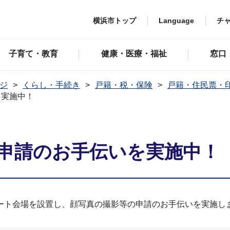
横浜市トップ
Language
チ
子育て・教育
健康・医療・福祉
窓口
ジ
くらし・手続き
戸籍・税・保険
戸籍・住民票・
を実施中！
申請のお手伝いを実施中！
ート会場を設置し、顔写真の撮影等の申請のお手伝いを実施し