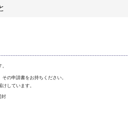
と
す。
、その申請書をお持ちください。
届けしています。
同封