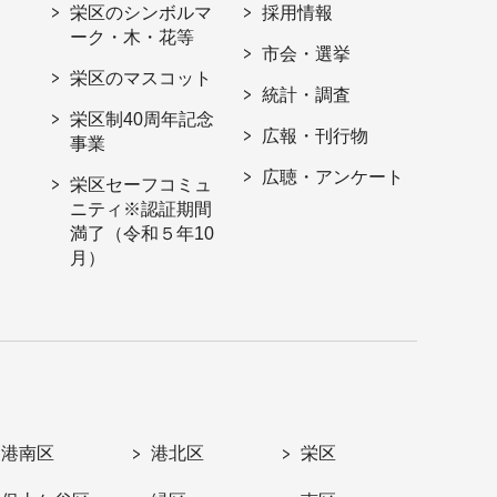
栄区のシンボルマ
採用情報
ーク・木・花等
市会・選挙
栄区のマスコット
統計・調査
栄区制40周年記念
広報・刊行物
事業
広聴・アンケート
栄区セーフコミュ
ニティ※認証期間
満了（令和５年10
月）
港南区
港北区
栄区