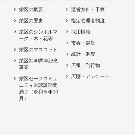
栄区の概要
運営方針・予算
栄区の歴史
指定管理者制度
栄区のシンボルマ
採用情報
ーク・木・花等
市会・選挙
栄区のマスコット
統計・調査
栄区制40周年記念
広報・刊行物
事業
広聴・アンケート
栄区セーフコミュ
ニティ※認証期間
満了（令和５年10
月）