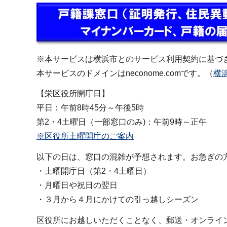
※本サービスは横浜市とのサービス利用契約に基づ
本サービスのドメインはneconome.comです。（
横
【栄区役所開庁日】
平日：午前8時45分～午後5時
第2・4土曜日（一部窓口のみ)：午前9時～正午
※区役所土曜開庁のご案内
以下の日は、窓口の混雑が予想されます。お急ぎの
・土曜開庁日（第2・4土曜日）
・月曜日や祝日の翌日
・３月から４月にかけての引っ越しシーズン
区役所にお越しいただくことなく、郵送・オンライ