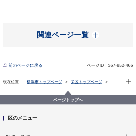
開く
関連ページ一覧
前のページに戻る
ページID：367-852-466
現在位
現在位置
横浜市トップページ
栄区トップページ
健康・医療・福祉
健康・医療
健診・検査
ページトップへ
区のメニュー
開く