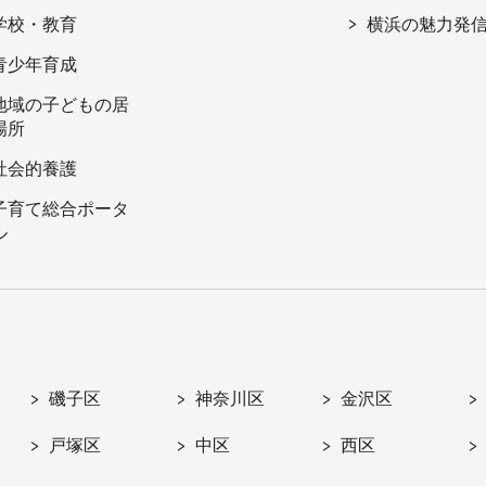
学校・教育
横浜の魅力発
青少年育成
地域の子どもの居
場所
社会的養護
子育て総合ポータ
ル
磯子区
神奈川区
金沢区
戸塚区
中区
西区