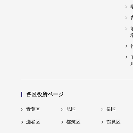
各区役所ページ
青葉区
旭区
泉区
瀬谷区
都筑区
鶴見区