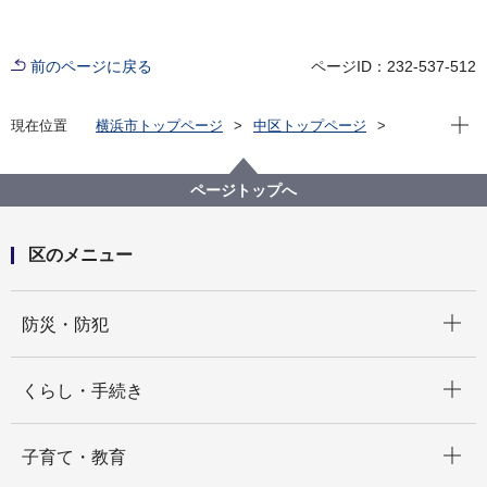
前のページに戻る
ページID：232-537-512
現在位
現在位置
横浜市トップページ
中区トップページ
防災・防犯
防災・災害
ページトップへ
区のメニュー
開く
防災・防犯
開く
くらし・手続き
開く
子育て・教育