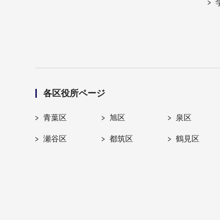
各区役所ページ
青葉区
旭区
泉区
瀬谷区
都筑区
鶴見区