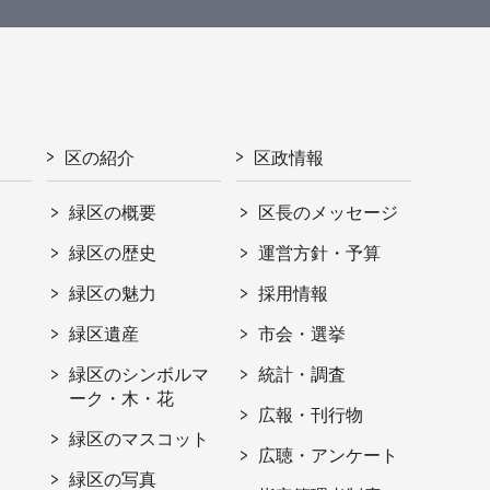
区の紹介
区政情報
緑区の概要
区長のメッセージ
緑区の歴史
運営方針・予算
緑区の魅力
採用情報
緑区遺産
市会・選挙
緑区のシンボルマ
統計・調査
ーク・木・花
広報・刊行物
緑区のマスコット
広聴・アンケート
緑区の写真