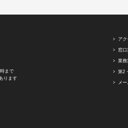
アク
窓口
業務
5時まで
第2
あります
メー