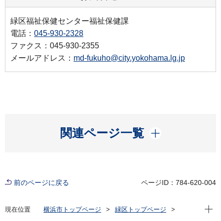
緑区福祉保健センター福祉保健課
電話：
045-930-2328
ファクス：045-930-2355
メールアドレス：
md-fukuho@city.yokohama.lg.jp
開く
関連ページ一覧
前のページに戻る
ページID：784-620-004
現在位
現在位置
横浜市トップページ
緑区トップページ
区政情報
広聴・アンケート