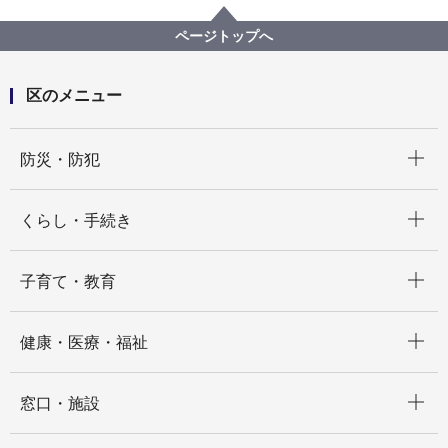
平成26年度「みどりのわ・ささえ愛プラン」区民アン
ケートの調査結果
ページトップへ
区のメニュー
開く
防災・防犯
開く
くらし・手続き
開く
子育て・教育
開く
健康・医療・福祉
開く
窓口・施設
開く