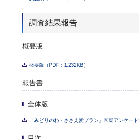
調査結果報告
概要版
概要版（PDF：1,232KB）
報告書
全体版
「みどりのわ・ささえ愛プラン」区民アンケート報告
目次