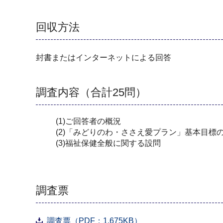
回収方法
封書またはインターネットによる回答
調査内容（合計25問）
(1)ご回答者の概況
(2)「みどりのわ・ささえ愛プラン」基本目
(3)福祉保健全般に関する設問
調査票
調査票（PDF：1,675KB）