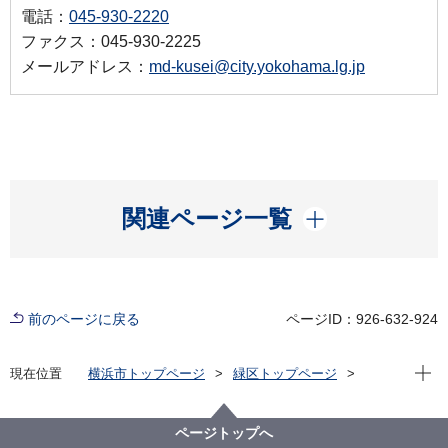
電話：
045-930-2220
ファクス：045-930-2225
メールアドレス：
md-kusei@city.yokohama.lg.jp
開く
関連ページ一覧
前のページに戻る
ページID：926-632-924
現在位
現在位置
横浜市トップページ
緑区トップページ
区政情報
広聴・アンケート
ふれ愛トーク
令和5年度第1回 フラットガーデン
ページトップへ