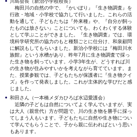
川島会長（新治小学校校長）
梅田川の自然の中で、『かいぼり』『生き物調査』を
行政・地域・小学校で協力して行いました。これらの活
動を通して、子どもたちは『外来種』や、『自分が飼っ
たものは放さない』ことについても、わくわくする体験
として学ぶことができました。『生き物調査』では、環
境科学研究所の協力のもと種類ごとに仕分け、和泉顧問
に解説もしてもらいました。新治小学校には『梅田川水
族館』という水槽があり、昨年7月に生き物調査で採っ
た生き物を飼っています。小学3年生が、どうすれば川
の生き物が住みやすいかを考えながら育てています。ま
た、授業参観では、子どもたちが保護者に『生き物クイ
ズ』を作って発表しました。これが主体的な学びだと感
じました。
和田さん（一本橋メダカひろば水辺愛護会）
近隣の子どもは自然についてよく学んでいますが、実
は大人（親世代）方が問題で、川の生き物を勝手に採っ
てしまう人もいます。子どもたちに自然や生き物につい
て学んでもらうことで、子から親に伝わればという思い
もあります。