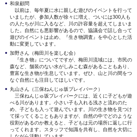
和泉顧問
以前は、毎年夏に水に親しむ遊びのイベントを行って
いましたが、参加人数が徐々に増え、ついには300人も
の人たちが川に入るなど、川の許容量を超えてしまいま
した。自然にも悪影響があるので、協議会で話し合って
遊びのイベントは止め、『生き物調査』を中心とした活
動に変更しています。
加野さん（梅田川を楽しむ会）
『生き物』についてですが、梅田川流域には、市民の
森など、舗装のない水がしみこむ森があることもあり、
豊富な生き物が生息しています。ぜひ、山と川の間をつ
なぐ自然にも注目してほしいです。
丸山さん（三保ねんじゅ坂プレイパーク）
三保ねんじゅ坂プレイパークには、近くに子どもが遊
べる川があります。小さい子も入れる浅さと流れのた
め、子どもも入って遊んでいます。川の生き物を見つけ
て採ってくることもありますが、自然の中でどのような
役割があるのか教えると、子どもは元の場所に返しに行
ってくれます。スタッフで知識を共有し、自然を大切に
しながら活動しています。