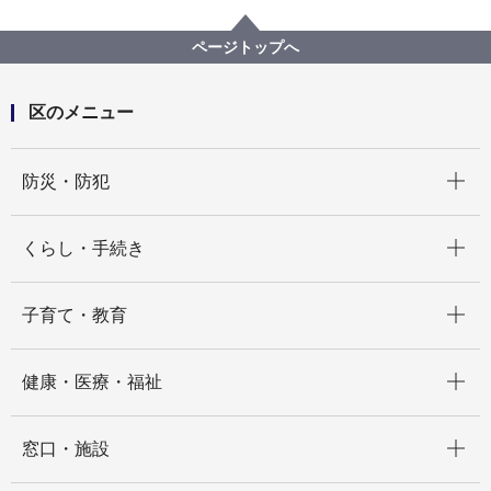
区政情報
広聴・アンケート
ふれ愛トーク
令和4年度第1回 梅田川水辺の楽校協議会
ページトップへ
区のメニュー
開く
防災・防犯
開く
くらし・手続き
開く
子育て・教育
開く
健康・医療・福祉
開く
窓口・施設