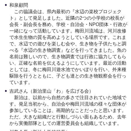
和泉顧問
この協議会は、県内最初の『水辺の楽校プロジェク
ト』として発足しました。近隣の2つの小学校の校長が
会長・副会長を務め、学校・自治会・NPO団体・行政が
一緒になって活動しています。梅田川流域は、河川改修
で水生生物の質を高めようとしている場所です。これま
で、水辺での遊びを楽しむ会や、生き物を子供たちと調
べる『水辺の生き物調査』などを行ってきました。魚の
名前は難しいので、生き物調査では行政に協力してもら
い、正確な名前を伝えるようにしています。最近の活動
としては、冬に梅田川遊水池でかいぼりを行い、外来種
駆除を行うとともに、子ども達との生き物観察会を行っ
ています。
吉武さん（新治里山「わ」を広げる会）
新治は、以前から自然の多さで注目されていた地域で
す。発足当初から、自治会や梅田川流域の様々な団体が
参加していることは、画期的なことだったと思います。
ただ、大きな組織だと行動しづらい面もあるため、去年
から実働部隊としての運営委員会も組織しています。