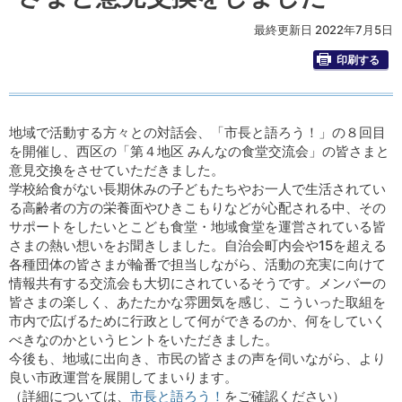
最終更新日 2022年7月5日
印刷する
地域で活動する方々との対話会、「市長と語ろう！」の８回目
を開催し、西区の「第４地区 みんなの食堂交流会」の皆さまと
意見交換をさせていただきました。
学校給食がない長期休みの子どもたちやお一人で生活されてい
る高齢者の方の栄養面やひきこもりなどが心配される中、その
サポートをしたいとこども食堂・地域食堂を運営されている皆
さまの熱い想いをお聞きしました。自治会町内会や15を超える
各種団体の皆さまが輪番で担当しながら、活動の充実に向けて
情報共有する交流会も大切にされているそうです。メンバーの
皆さまの楽しく、あたたかな雰囲気を感じ、こういった取組を
市内で広げるために行政として何ができるのか、何をしていく
べきなのかというヒントをいただきました。
今後も、地域に出向き、市民の皆さまの声を伺いながら、より
良い市政運営を展開してまいります。
（詳細については、
市長と語ろう！
をご確認ください）