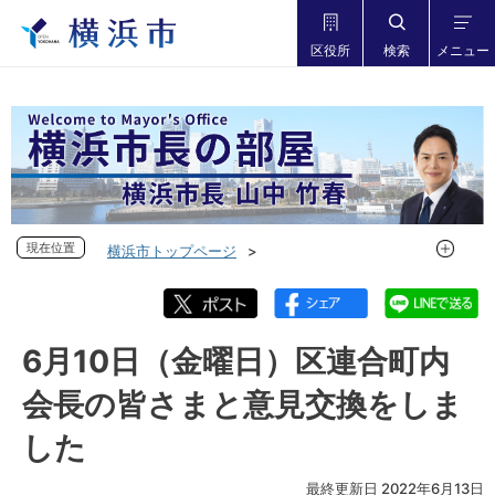
区役所
検索
メニュー
現在位置
現在位置
横浜市トップページ
市長の部屋 横浜市長山中竹春
フォトダイアリー
フォトダイアリー 2022年度
フォトダイアリー 2022年6月
6月10日（金曜日）区連合町内
6月10日（金曜日）区連合町内会長の皆さまと意見交換をしま
会長の皆さまと意見交換をしま
した
した
最終更新日 2022年6月13日