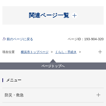
開く
関連ページ一覧
前のページに戻る
ページID：193-904-320
現在位
現在位置
横浜市トップページ
くらし・手続き
住まい・暮らし
消費生活
計量検査所
定期検査
定期検査の受検をご希望の方へ
ページトップへ
メニュー
開く
防災・救急
開く